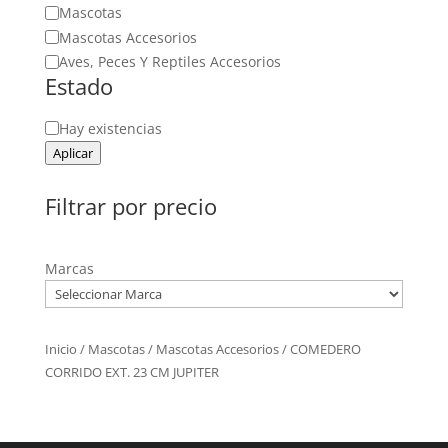
Categoría
Mascotas
Mascotas Accesorios
Aves, Peces Y Reptiles Accesorios
Estado
Estado
Hay existencias
Aplicar
Filtrar por precio
Marcas
Inicio
/
Mascotas
/
Mascotas Accesorios
/ COMEDERO
CORRIDO EXT. 23 CM JUPITER