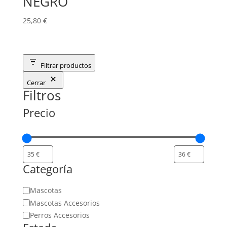
NEGRO
25,80
€
Filtrar productos
Cerrar
Filtros
Precio
Categoría
Categoría
Mascotas
Mascotas Accesorios
Perros Accesorios