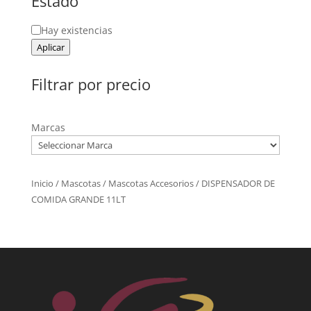
Estado
Estado
Hay existencias
Aplicar
Filtrar por precio
Marcas
Inicio
/
Mascotas
/
Mascotas Accesorios
/ DISPENSADOR DE
COMIDA GRANDE 11LT