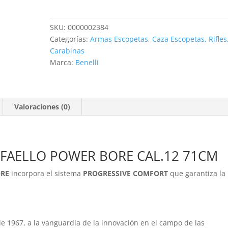
POWER
BORE
SKU:
0000002384
CAL.12
Categorías:
Armas Escopetas
,
Caza Escopetas, Rifles
71CM
Carabinas
cantidad
Marca:
Benelli
Valoraciones (0)
FFAELLO POWER BORE CAL.12 71CM
ORE
incorpora el sistema
PROGRESSIVE COMFORT
que garantiza la
e 1967, a la vanguardia de la innovación en el campo de las