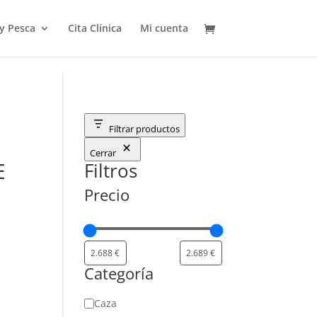
 y Pesca
Cita Clínica
Mi cuenta
Filtrar productos
Cerrar
E
Filtros
Precio
Categoría
Categoría
Caza