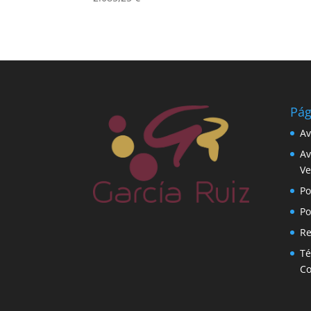
Pág
Av
Av
Ve
Po
Po
Re
Té
C