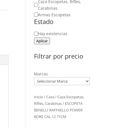
Caza Escopetas, Rifles,
Carabinas
Armas Escopetas
Estado
,
Estado
Hay existencias
Aplicar
Filtrar por precio
Marcas
Inicio
/
Caza
/
Caza Escopetas,
Rifles, Carabinas
/ ESCOPETA
BENELLI RAFFAELLO POWER
BORE CAL.12 71CM