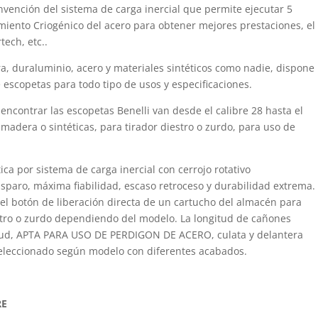
invención del sistema de carga inercial que permite ejecutar 5
miento Criogénico del acero para obtener mejores prestaciones, el
ech, etc..
a, duraluminio, acero y materiales sintéticos como nadie, dispone
escopetas para todo tipo de usos y especificaciones.
encontrar las escopetas Benelli van desde el calibre 28 hasta el
madera o sintéticas, para tirador diestro o zurdo, para uso de
ca por sistema de carga inercial con cerrojo rotativo
sparo, máxima fiabilidad, escaso retroceso y durabilidad extrema.
s el botón de liberación directa de un cartucho del almacén para
estro o zurdo dependiendo del modelo. La longitud de cañones
gitud, APTA PARA USO DE PERDIGON DE ACERO, culata y delantera
seleccionado según modelo con diferentes acabados.
RE