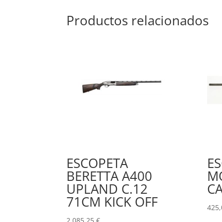
Productos relacionados
ESCOPETA
ES
BERETTA A400
MO
UPLAND C.12
CA
71CM KICK OFF
425
2.085,25
€