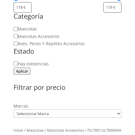
Categoría
Categoría
Mascotas
Mascotas Accesorios
Aves, Peces Y Reptiles Accesorios
Estado
Estado
Hay existencias
Aplicar
Filtrar por precio
Marcas
Inicio
/
Mascotas
/
Mascotas Accesorios
/ FILTRO ULTRAMAX