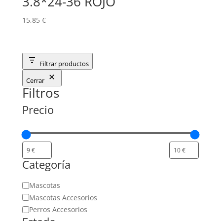
3.8*24-36 ROJO
15,85
€
Filtrar productos
Cerrar
Filtros
Precio
Categoría
Categoría
Mascotas
Mascotas Accesorios
Perros Accesorios