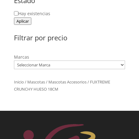
Estado
Estado
Hay existencias
Aplicar
Filtrar por precio
Marcas
Inicio
/
Mascotas
/
Mascotas Accesorios
/ FUXTREME
CRUNCHY HUESO 18CM