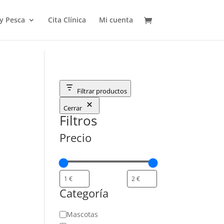
 y Pesca
Cita Clínica
Mi cuenta
Filtrar productos
Cerrar
Filtros
Precio
Categoría
Categoría
Mascotas