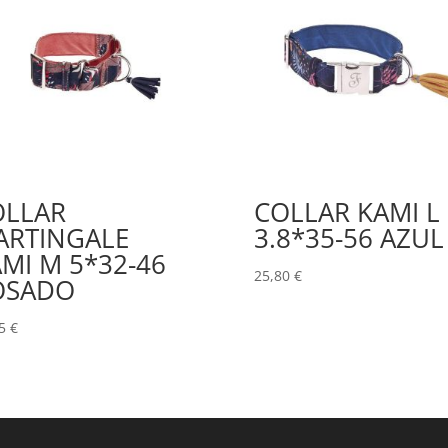
OLLAR
COLLAR KAMI L
ARTINGALE
3.8*35-56 AZUL
MI M 5*32-46
25,80
€
OSADO
95
€