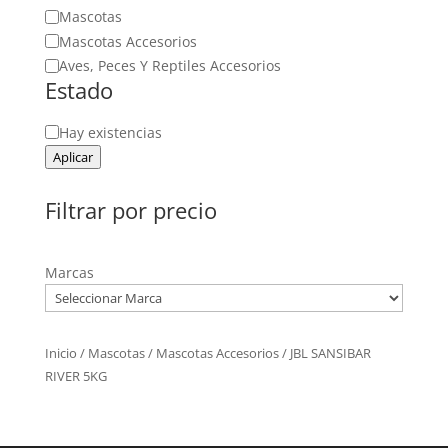
Categoría
Mascotas
Mascotas Accesorios
Aves, Peces Y Reptiles Accesorios
Estado
Estado
Hay existencias
Aplicar
Filtrar por precio
Marcas
Inicio
/
Mascotas
/
Mascotas Accesorios
/ JBL SANSIBAR
RIVER 5KG