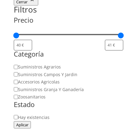
Cerrar
Filtros
Precio
Categoría
Categoría
Suministros Agrarios
Suministros Campos Y Jardin
Accesorios Agricolas
Suministros Granja Y Ganadería
Zoosanitarios
Estado
Estado
Hay existencias
Aplicar