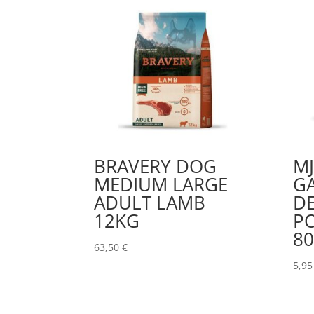
BRAVERY DOG
M
MEDIUM LARGE
G
ADULT LAMB
DE
12KG
P
8
63,50
€
5,9