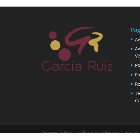
Pág
Av
Av
Ve
Po
Po
Re
Té
C
Desarrollado y Diseñado por Dimade Digital 