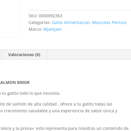
JUGOSO
CON
SKU:
0000092363
ACIETE
Categorías:
Gatos Alimentacion
,
Mascotas Piensos
DE
Marca:
Mjamjam
SALMON
800GR
cantidad
Valoraciones (0)
 SALMON 800GR
 tu gatito todo lo que necesita.
ite de salmón
de alta calidad , ofrece a tu gatito todas las
un crecimiento saludable y una experiencia de sabor única y
raleza y la presa»: esto representa para nosotros un contenido de