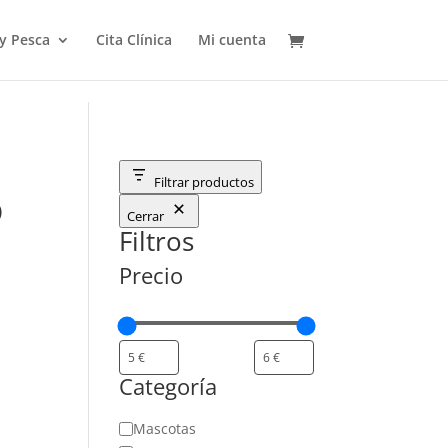
 y Pesca
Cita Clínica
Mi cuenta
Filtrar productos
O
Cerrar
Filtros
Precio
Categoría
Categoría
Mascotas