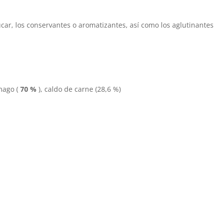
úcar, los conservantes o aromatizantes, así como los aglutinantes
mago
(
70 %
),
caldo de carne
(28,6 %)