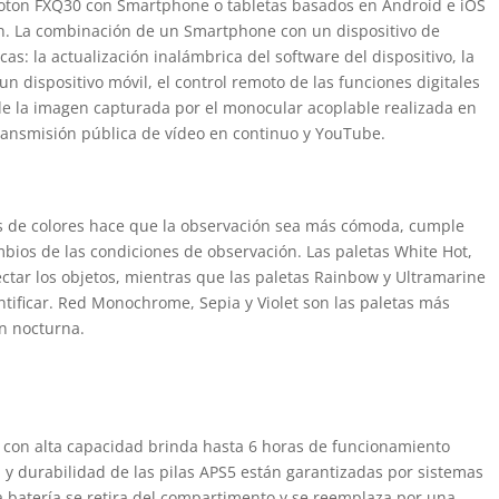
roton FXQ30 con Smartphone o tabletas basados en Android e iOS
on. La combinación de un Smartphone con un dispositivo de
s: la actualización inalámbrica del software del dispositivo, la
n dispositivo móvil, el control remoto de las funciones digitales
 de la imagen capturada por el monocular acoplable realizada en
transmisión pública de vídeo en continuo y YouTube.
tas de colores hace que la observación sea más cómoda, cumple
bios de las condiciones de observación. Las paletas White Hot,
ctar los objetos, mientras que las paletas Rainbow y Ultramarine
ntificar. Red Monochrome, Sepia y Violet son las paletas más
n nocturna.
y con alta capacidad brinda hasta 6 horas de funcionamiento
 y durabilidad de las pilas APS5 están garantizadas por sistemas
a batería se retira del compartimento y se reemplaza por una