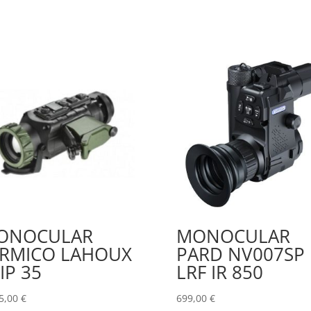
ONOCULAR
MONOCULAR
ERMICO LAHOUX
PARD NV007SP
IP 35
LRF IR 850
5,00
€
699,00
€