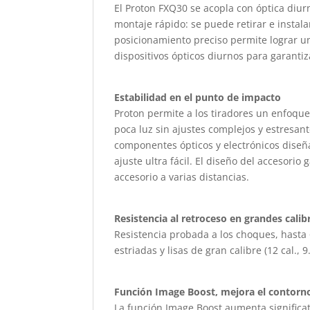
El Proton FXQ30 se acopla con óptica diur
montaje rápido: se puede retirar e instal
posicionamiento preciso permite lograr u
dispositivos ópticos diurnos para garant
Estabilidad en el punto de impacto
Proton permite a los tiradores un enfoque
poca luz sin ajustes complejos y estresan
componentes ópticos y electrónicos diseña
ajuste ultra fácil. El diseño del accesorio
accesorio a varias distancias.
Resistencia al retroceso en grandes calib
Resistencia probada a los choques, hasta
estriadas y lisas de gran calibre (12 cal., 9
Función Image Boost, mejora el contorno
La función Image Boost aumenta significa