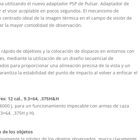
na utilizando el nuevo adaptador PSP de Pulsar. Adaptador de
ar el visor acoplable en pocos segundos. El mecanismo de
n centrado ideal de la imagen térmica en el campo de visión de
izar la mayor comodidad de observación.
 rápido de objetivos y la colocación de disparos en entornos con
tes, mediante la utilización de un diseño secuencial de
dos para proporcionar una alineación precisa de la vista y un
 garantiza la estabilidad del punto de impacto al volver a enfocar el
res: 12 cal., 9.3×64, .375H&H
 6000 J, para un funcionamiento impecable con armas de caza
.3×64, .375H y H).
 de los objetos
tivamente la nitidez de los objetos observados, marca claramente