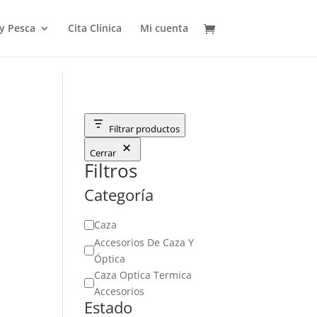
 y Pesca
Cita Clínica
Mi cuenta
Filtrar productos
Cerrar
Filtros
Categoría
Categoría
Caza
Accesorios De Caza Y
Óptica
Caza Optica Termica
Accesorios
Estado