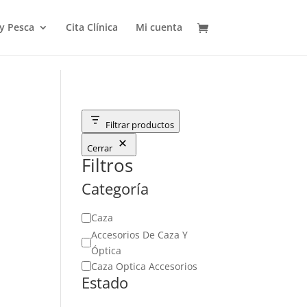
 y Pesca
Cita Clínica
Mi cuenta
Filtrar productos
Cerrar
Filtros
Categoría
Categoría
Caza
Accesorios De Caza Y
Óptica
Caza Optica Accesorios
Estado