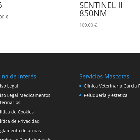
5
SENTINEL II
850NM
,00
€
109,00
€
ina de Interés
Servicios Mascotas
iso Legal
Clinica Veterinaria Garcia 
iso Legal Medicamentos
Peluquería y estética
terinarios
lítica de Cookies
lítica de Privacidad
glamento de armas
rminos y Condiciones de