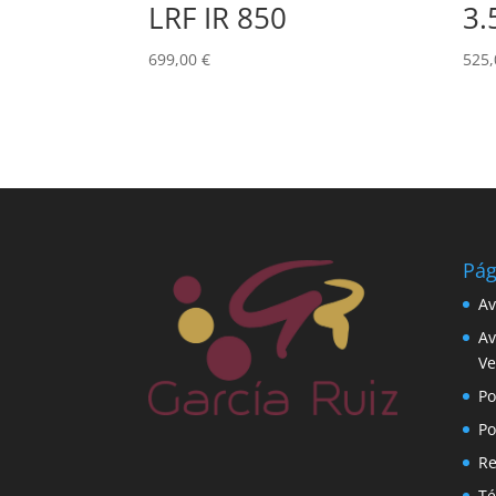
LRF IR 850
3.
699,00
€
525
Pág
Av
Av
Ve
Po
Po
Re
Té