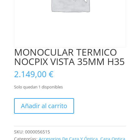
MONOCULAR TERMICO
NOCPIX VISTA 35MM H35
2.149,00
€
Solo quedan 1 disponibles
MONOCULAR
Añadir al carrito
TERMICO
NOCPIX
VISTA
35MM
SKU:
0000056515
H35
Categorías:
Accesorios De Caza Y Óptica
,
Caza Optica