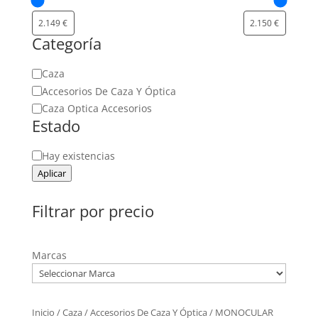
Categoría
Categoría
Caza
Accesorios De Caza Y Óptica
Caza Optica Accesorios
Estado
Estado
Hay existencias
Aplicar
Filtrar por precio
Marcas
Inicio
/
Caza
/
Accesorios De Caza Y Óptica
/ MONOCULAR