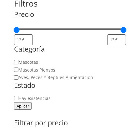
Filtros
Precio
Categoría
Categoría
Mascotas
Mascotas Piensos
Aves, Peces Y Reptiles Alimentacion
Estado
Estado
Hay existencias
Aplicar
Filtrar por precio