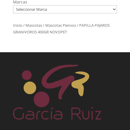
Marcas
Inicio
/
Mascotas
/
Mascotas Piensos
/ PAPILLA PAJAROS
GRANIVOROS 400GR NOVOPET