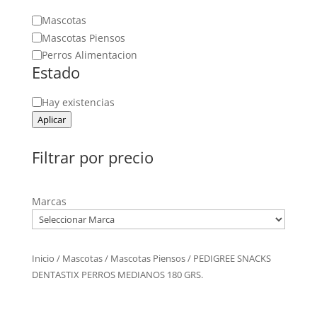
Categoría
Mascotas
Mascotas Piensos
Perros Alimentacion
Estado
Estado
Hay existencias
Aplicar
Filtrar por precio
Marcas
Inicio
/
Mascotas
/
Mascotas Piensos
/ PEDIGREE SNACKS
DENTASTIX PERROS MEDIANOS 180 GRS.