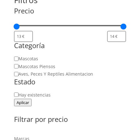
Filtros
Precio
Categoría
Categoría
Mascotas
Mascotas Piensos
Aves, Peces Y Reptiles Alimentacion
Estado
Estado
Hay existencias
Aplicar
Filtrar por precio
Marcas