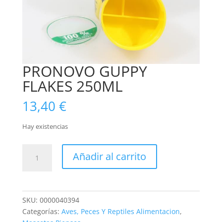
PRONOVO GUPPY
FLAKES 250ML
13,40
€
Hay existencias
PRONOVO
Añadir al carrito
GUPPY
FLAKES
250ML
cantidad
SKU:
0000040394
Categorías:
Aves, Peces Y Reptiles Alimentacion
,