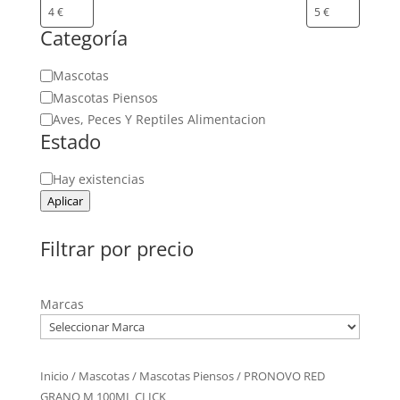
Categoría
Categoría
Mascotas
Mascotas Piensos
Aves, Peces Y Reptiles Alimentacion
Estado
Estado
Hay existencias
Aplicar
Filtrar por precio
Marcas
Inicio
/
Mascotas
/
Mascotas Piensos
/ PRONOVO RED
GRANO M 100ML CLICK