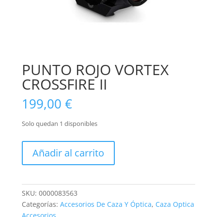
PUNTO ROJO VORTEX
CROSSFIRE II
199,00
€
Solo quedan 1 disponibles
PUNTO
Añadir al carrito
ROJO
VORTEX
CROSSFIRE
II
SKU:
0000083563
cantidad
Categorías:
Accesorios De Caza Y Óptica
,
Caza Optica
Accesorios