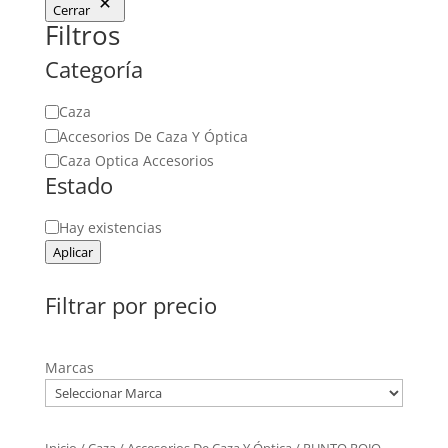
Cerrar
Filtros
Categoría
Categoría
Caza
Accesorios De Caza Y Óptica
Caza Optica Accesorios
Estado
Estado
Hay existencias
Aplicar
Filtrar por precio
Marcas