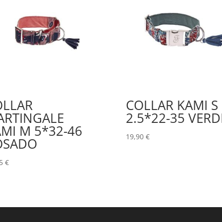
OLLAR
COLLAR KAMI S
ARTINGALE
2.5*22-35 VERD
MI M 5*32-46
19,90
€
OSADO
95
€