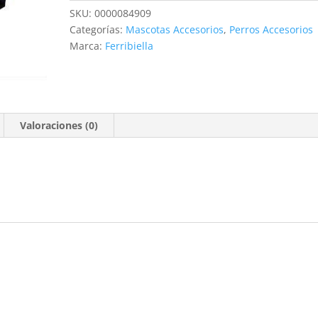
58CM/39-
SKU:
0000084909
66CM
Categorías:
Mascotas Accesorios
,
Perros Accesorios
cantidad
Marca:
Ferribiella
Valoraciones (0)