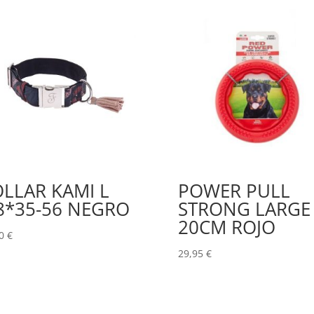
LLAR KAMI L
POWER PULL
8*35-56 NEGRO
STRONG LARGE
20CM ROJO
80
€
29,95
€