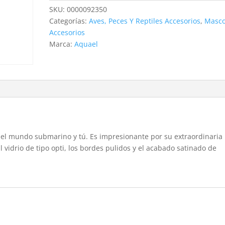
125
SKU:
0000092350
GRIS
Categorías:
Aves, Peces Y Reptiles Accesorios
,
Masco
2.0
Accesorios
cantidad
Marca:
Aquael
re el mundo submarino y tú. Es impresionante por su extraordinaria
l vidrio de tipo opti, los bordes pulidos y el acabado satinado de