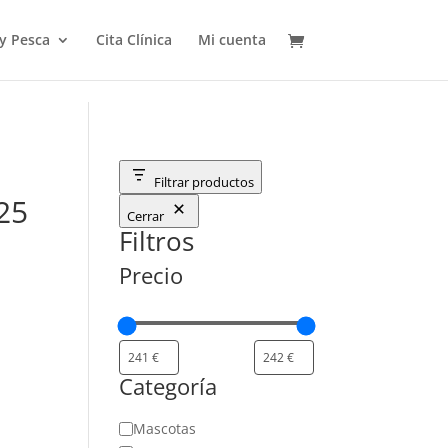
 y Pesca
Cita Clínica
Mi cuenta
Filtrar productos
25
Cerrar
Filtros
Precio
Categoría
Categoría
Mascotas