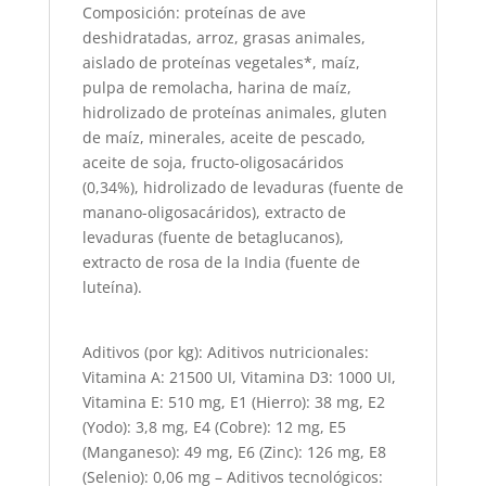
Composición: proteínas de ave
deshidratadas, arroz, grasas animales,
aislado de proteínas vegetales*, maíz,
pulpa de remolacha, harina de maíz,
hidrolizado de proteínas animales, gluten
de maíz, minerales, aceite de pescado,
aceite de soja, fructo-oligosacáridos
(0,34%), hidrolizado de levaduras (fuente de
manano-oligosacáridos), extracto de
levaduras (fuente de betaglucanos),
extracto de rosa de la India (fuente de
luteína).
Aditivos (por kg): Aditivos nutricionales:
Vitamina A: 21500 UI, Vitamina D3: 1000 UI,
Vitamina E: 510 mg, E1 (Hierro): 38 mg, E2
(Yodo): 3,8 mg, E4 (Cobre): 12 mg, E5
(Manganeso): 49 mg, E6 (Zinc): 126 mg, E8
(Selenio): 0,06 mg – Aditivos tecnológicos: