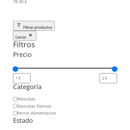
78,90
€
Filtrar productos
Cerrar
Filtros
Precio
Categoría
Categoría
Mascotas
Mascotas Piensos
Perros Alimentacion
Estado