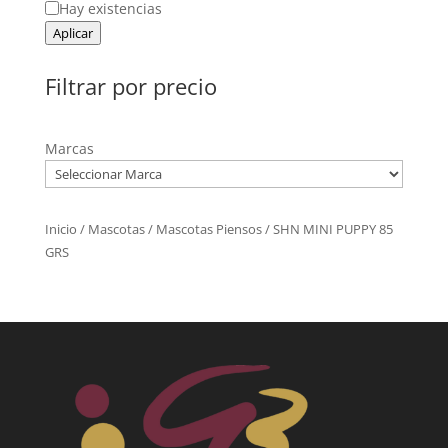
Estado
Hay existencias
Aplicar
Filtrar por precio
Marcas
Inicio
/
Mascotas
/
Mascotas Piensos
/ SHN MINI PUPPY 85
GRS