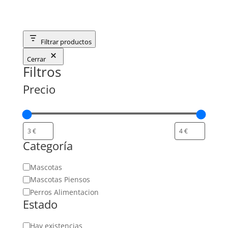
Filtrar productos
Cerrar
Filtros
Precio
Categoría
Categoría
Mascotas
Mascotas Piensos
Perros Alimentacion
Estado
Estado
Hay existencias