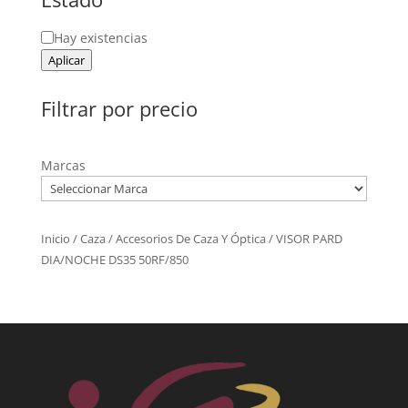
Estado
Hay existencias
Aplicar
Filtrar por precio
Marcas
Inicio
/
Caza
/
Accesorios De Caza Y Óptica
/ VISOR PARD
DIA/NOCHE DS35 50RF/850