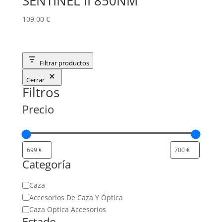
SENTINEL II 850NM
109,00
€
Filtrar productos
Cerrar
Filtros
Precio
Categoría
Categoría
Caza
Accesorios De Caza Y Óptica
Caza Optica Accesorios
Estado