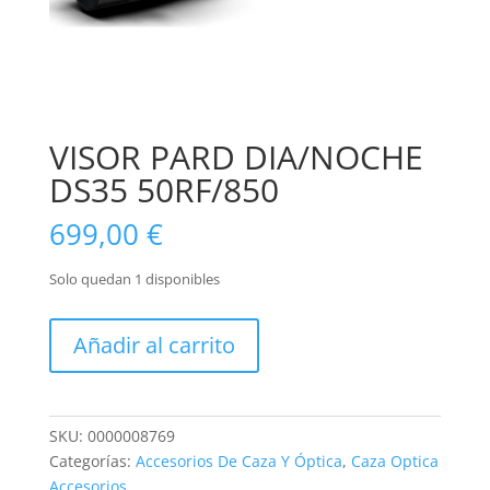
VISOR PARD DIA/NOCHE
DS35 50RF/850
699,00
€
Solo quedan 1 disponibles
VISOR
Añadir al carrito
PARD
DIA/NOCHE
DS35
50RF/850
SKU:
0000008769
cantidad
Categorías:
Accesorios De Caza Y Óptica
,
Caza Optica
Accesorios