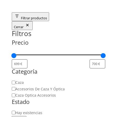
Filtrar productos
Cerrar
Filtros
Precio
Categoría
Categoría
Caza
Accesorios De Caza Y Óptica
Caza Optica Accesorios
Estado
Estado
Hay existencias