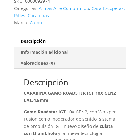
SKU:
0000092974
GEN3i
Categorías:
Armas Aire Comprimido
,
Caza Escopetas,
CAL.4.5mm
Rifles, Carabinas
cantidad
Marca:
Gamo
Descripción
Información adicional
Valoraciones (0)
Descripción
CARABINA GAMO ROADSTER IGT 10X GEN2
CAL.4.5mm
Gamo Roadster IGT
10X GEN2, con Whisper
Fusion como moderador de sonido, sistema
de propulsión IGT, nuevo diseño de
culata
con thumbhole
y la nueva tecnología