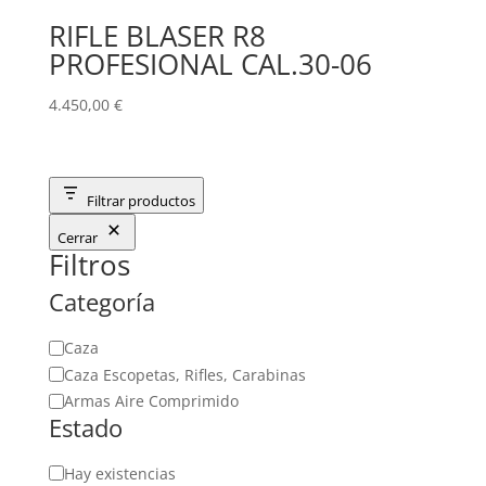
RIFLE BLASER R8
PROFESIONAL CAL.30-06
4.450,00
€
Filtrar productos
Cerrar
Filtros
Categoría
Categoría
Caza
Caza Escopetas, Rifles, Carabinas
Armas Aire Comprimido
Estado
Estado
Hay existencias