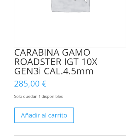
CARABINA GAMO
ROADSTER IGT 10X
GEN3i CAL.4.5mm
285,00
€
Solo quedan 1 disponibles
CARABINA
Añadir al carrito
GAMO
ROADSTER
IGT
10X