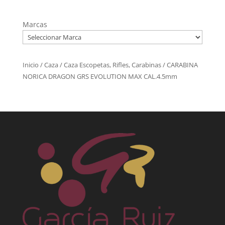
Marcas
Inicio
/
Caza
/
Caza Escopetas, Rifles, Carabinas
/ CARABINA
NORICA DRAGON GRS EVOLUTION MAX CAL.4.5mm