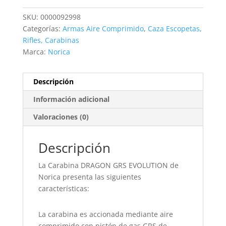
GRS
EVOLUTION
SKU:
0000092998
MAX
Categorías:
Armas Aire Comprimido
,
Caza Escopetas,
CAL.4.5mm
Rifles, Carabinas
cantidad
Marca:
Norica
Descripción
Información adicional
Valoraciones (0)
Descripción
La Carabina DRAGON GRS EVOLUTION de
Norica presenta las siguientes
características:
La carabina es accionada mediante aire
comprimido con pistón de gas GRS de