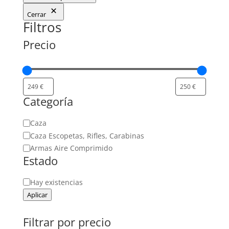
Cerrar
Filtros
Precio
Categoría
Categoría
Caza
Caza Escopetas, Rifles, Carabinas
Armas Aire Comprimido
Estado
Estado
Hay existencias
Aplicar
Filtrar por precio