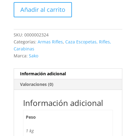
RIFLE
Añadir al carrito
SAKO
CAL.416
REM
MAG
SKU:
0000002324
-
Categorías:
Armas Rifles
,
Caza Escopetas, Rifles,
NUEVO
Carabinas
LIQUIDACION
Marca:
Sako
cantidad
Información adicional
Valoraciones (0)
Información adicional
Peso
1 kg