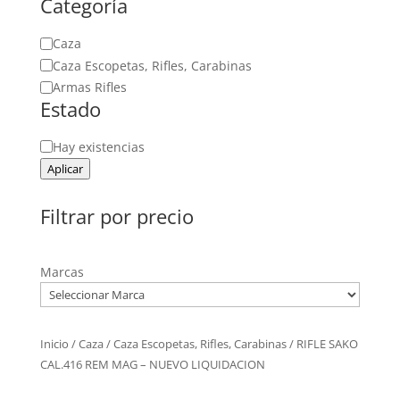
Categoría
Categoría
Caza
Caza Escopetas, Rifles, Carabinas
Armas Rifles
Estado
Estado
Hay existencias
Aplicar
Filtrar por precio
Marcas
Inicio
/
Caza
/
Caza Escopetas, Rifles, Carabinas
/ RIFLE SAKO
CAL.416 REM MAG – NUEVO LIQUIDACION