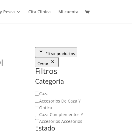
 y Pesca
Cita Clínica
Mi cuenta
Filtrar productos
I
Cerrar
Filtros
Categoría
Categoría
Caza
Accesorios De Caza Y
Óptica
Caza Complementos Y
Accesorios Accesorios
Estado