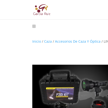
Inicio
/
Caza
/
Accesorios De Caza Y Óptica
/ L