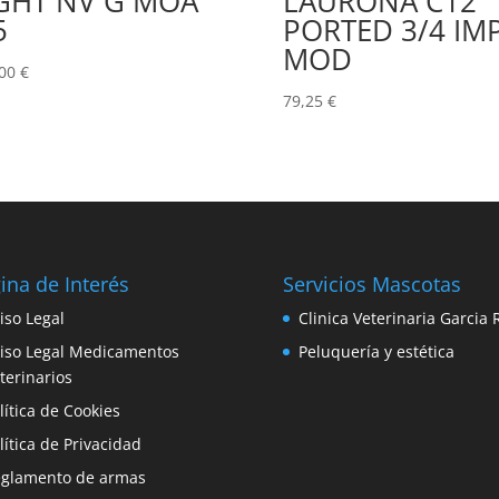
GHT NV G MOA
LAURONA C12
5
PORTED 3/4 IM
MOD
,00
€
79,25
€
ina de Interés
Servicios Mascotas
iso Legal
Clinica Veterinaria Garcia 
iso Legal Medicamentos
Peluquería y estética
terinarios
lítica de Cookies
lítica de Privacidad
glamento de armas