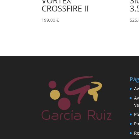
VORTEX
SI
CROSSFIRE II
3.
199,00
€
525
Pág
Av
Av
Ve
Po
Po
Re