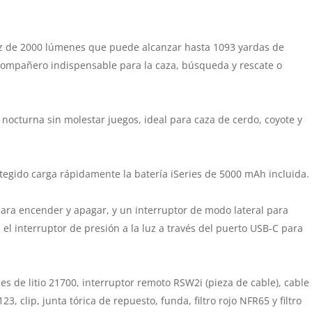
az de 2000 lúmenes que puede alcanzar hasta 1093 yardas de
 compañero indispensable para la caza, búsqueda y rescate o
 nocturna sin molestar juegos, ideal para caza de cerdo, coyote y
tegido carga rápidamente la batería iSeries de 5000 mAh incluida.
a para encender y apagar, y un interruptor de modo lateral para
 el interruptor de presión a la luz a través del puerto USB-C para
.
nes de litio 21700, interruptor remoto RSW2i (pieza de cable), cable
, clip, junta tórica de repuesto, funda, filtro rojo NFR65 y filtro