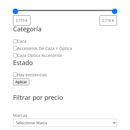
Categoría
Categoría
Caza
Accesorios De Caza Y Óptica
Caza Optica Accesorios
Estado
Estado
Hay existencias
Aplicar
Filtrar por precio
Marcas