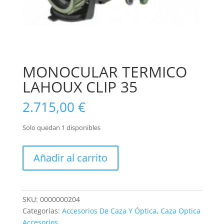
MONOCULAR TERMICO
LAHOUX CLIP 35
2.715,00
€
Solo quedan 1 disponibles
MONOCULAR
Añadir al carrito
TERMICO
LAHOUX
CLIP
35
SKU:
0000000204
cantidad
Categorías:
Accesorios De Caza Y Óptica
,
Caza Optica
Accesorios