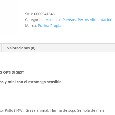
SMALL
ADULT
SKU:
0000041846
SENSITIVE
Categorías:
Mascotas Piensos
,
Perros Alimentacion
DIGESTION
Marca:
Purina Proplan
CORDERO
3
KG
cantidad
Valoraciones (0)
G OPTIDIGEST
s y mini con el estómago sensible.
go, Pollo (14%), Grasa animal, Harina de soja, Sémola de maíz,