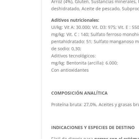
Arroz (4%), Gluten, Sustancias minerales,
deshidratado, Aceite de pescado, Subpro
Aditivos nutricionales:
UI/kg: Vit A: 30.000; Vit. D3: 975; Vit. E : 550
mg/kg: Vit. C : 140; Sulfato ferroso monoh
pentahidratado: 51; Sulfato manganoso mo
de sodio: 0,30;
Aditivos tecnológicos:
mg/kg: Bentonita (arcilla): 6.000;
Con antioxidantes
COMPOSICIÓN ANALÍTICA
Proteína bruta: 27,0%, Aceites y grasas br
INDICACIONES Y ESPECIES DE DESTINO
Fácil de digerir para
perros con el estóma