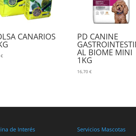
OLSA CANARIOS
PD CANINE
KG
GASTROINTESTI
AL BIOME MINI
5
€
1KG
16,70
€
ina de Interés
Servicios Mascotas