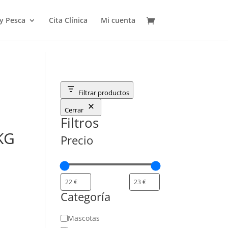
 y Pesca
Cita Clínica
Mi cuenta
Filtrar productos
Cerrar
Filtros
KG
Precio
Categoría
Categoría
Mascotas