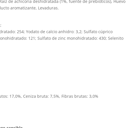
 Raíz de achicoria deshidratada (1%, fuente de prebióticos), Huevo
ducto aromatizante, Levaduras.
;
idratado: 254; Yodato de calcio anhidro: 3,2; Sulfato cúprico
nohidratado: 121; Sulfato de zinc monohidratado: 430; Selenito
utos: 17,0%, Ceniza bruta: 7,5%, Fibras brutas: 3,0%
go sensible.