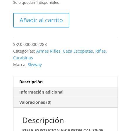
Solo quedan 1 disponibles
RIFLE
Añadir al carrito
EXPOSICION
V-
CARRON
CAL.30-
SKU:
0000002288
06
Categorías:
Armas Rifles
,
Caza Escopetas, Rifles,
AUT
Carabinas
SPEEDLINE
Marca:
Skyway
cantidad
Descripción
Información adicional
Valoraciones (0)
Descripción
RIFLE EXPOSICION V-CARRON CAL.30-06