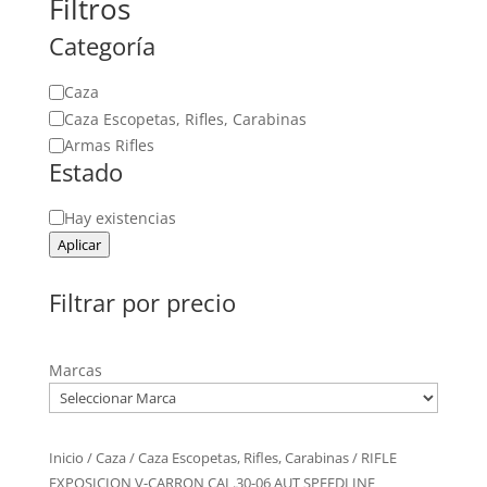
Filtros
Categoría
Categoría
Caza
Caza Escopetas, Rifles, Carabinas
Armas Rifles
Estado
Estado
Hay existencias
Aplicar
Filtrar por precio
Marcas
Inicio
/
Caza
/
Caza Escopetas, Rifles, Carabinas
/ RIFLE
EXPOSICION V-CARRON CAL.30-06 AUT SPEEDLINE