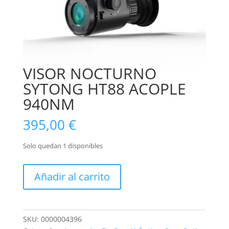
VISOR NOCTURNO
SYTONG HT88 ACOPLE
940NM
395,00
€
Solo quedan 1 disponibles
VISOR
Añadir al carrito
NOCTURNO
SYTONG
HT88
ACOPLE
SKU:
0000004396
940NM