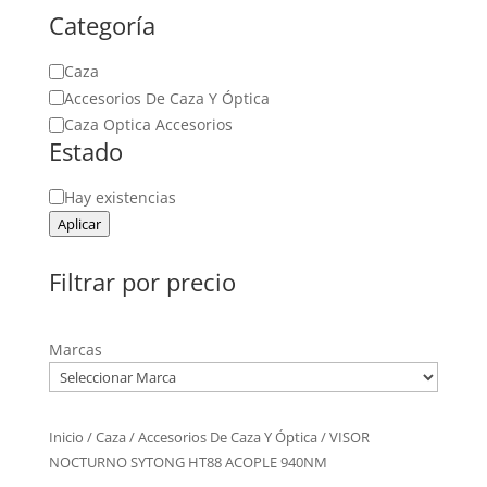
Categoría
Categoría
Caza
Accesorios De Caza Y Óptica
Caza Optica Accesorios
Estado
Estado
Hay existencias
Aplicar
Filtrar por precio
Marcas
Inicio
/
Caza
/
Accesorios De Caza Y Óptica
/ VISOR
NOCTURNO SYTONG HT88 ACOPLE 940NM