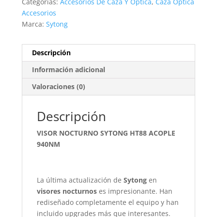
Categorías:
Accesorios De Caza Y Óptica
,
Caza Optica
cantidad
Accesorios
Marca:
Sytong
Descripción
Información adicional
Valoraciones (0)
Descripción
VISOR NOCTURNO SYTONG HT88 ACOPLE
940NM
La última actualización de
Sytong
en
visores nocturnos
es impresionante. Han
rediseñado completamente el equipo y han
incluido upgrades más que interesantes.