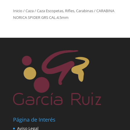
Inicio
/
Caza
/
Caza Escopetas, Rifles, Carabinas
/ CARABINA
NORICA SPIDER GRS CAL.4.5mm
Página de Interés
Aviso Legal