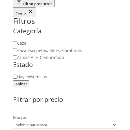
Filtrar productos
Cerrar
Filtros
Categoría
Categoría
Caza
Caza Escopetas, Rifles, Carabinas
Armas Aire Comprimido
Estado
Estado
Hay existencias
Aplicar
Filtrar por precio
Marcas