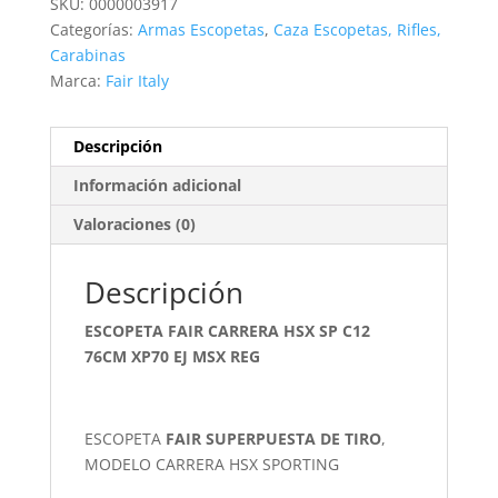
SKU:
0000003917
C12
Categorías:
Armas Escopetas
,
Caza Escopetas, Rifles,
76CM
Carabinas
XP70
Marca:
Fair Italy
EJ
MSX
Descripción
REG
cantidad
Información adicional
Valoraciones (0)
Descripción
ESCOPETA FAIR CARRERA HSX SP C12
76CM XP70 EJ MSX REG
ESCOPETA
FAIR SUPERPUESTA DE TIRO
,
MODELO CARRERA HSX SPORTING