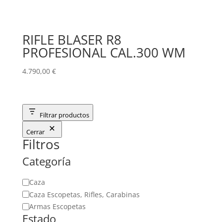
RIFLE BLASER R8
PROFESIONAL CAL.300 WM
4.790,00
€
Filtrar productos
Cerrar
Filtros
Categoría
Categoría
Caza
Caza Escopetas, Rifles, Carabinas
Armas Escopetas
Estado