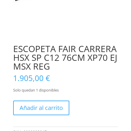
ESCOPETA FAIR CARRERA
HSX SP C12 76CM XP70 EJ
MSX REG
1.905,00
€
Solo quedan 1 disponibles
ESCOPETA
Añadir al carrito
FAIR
CARRERA
HSX
SP