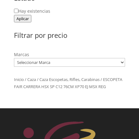
Estado
Hay existencias
Aplicar
Filtrar por precio
Marcas
Inicio
/
Caza
/
Caza Escopetas, Rifles, Carabinas
/ ESCOPETA
FAIR CARRERA HSX SP C12 76CM XP70 EJ MSX REG