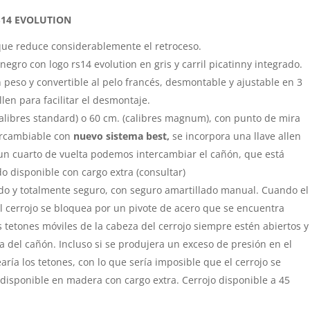
S14 EVOLUTION
ue reduce considerablemente el retroceso.
egro con logo rs14 evolution en gris y carril picatinny integrado.
en peso y convertible al pelo francés, desmontable y ajustable en 3
llen para facilitar el desmontaje.
libres standard) o 60 cm. (calibres magnum), con punto de mira
tercambiable con
nuevo sistema best,
se incorpora una llave allen
un cuarto de vuelta podemos intercambiar el cañón, que está
 disponible con cargo extra (consultar)
do y totalmente seguro, con seguro amartillado manual. Cuando el
 el cerrojo se bloquea por un pivote de acero que se encuentra
s tetones móviles de la cabeza del cerrojo siempre estén abiertos y
 del cañón. Incluso si se produjera un exceso de presión en el
ría los tetones, con lo que sería imposible que el cerrojo se
o disponible en madera con cargo extra. Cerrojo disponible a 45