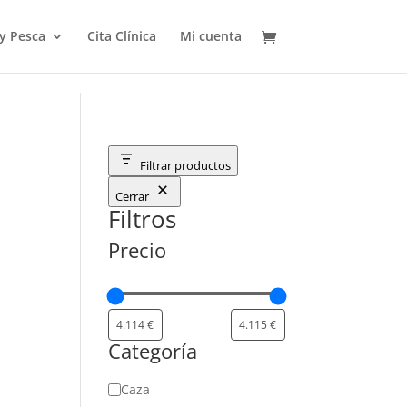
 y Pesca
Cita Clínica
Mi cuenta
Filtrar productos
Cerrar
M
Filtros
Precio
Categoría
Categoría
Caza