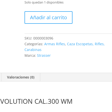
Solo quedan 1 disponibles
RIFLE
Añadir al carrito
STRASSER
RS
14
EVOLUTION
SKU:
0000003096
CAL.300
Categorías:
Armas Rifles
,
Caza Escopetas, Rifles,
WM
Carabinas
cantidad
Marca:
Strasser
Valoraciones (0)
 EVOLUTION CAL.300 WM