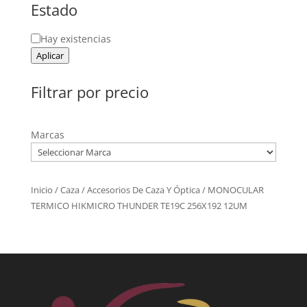
Estado
Estado
Hay existencias
Aplicar
Filtrar por precio
Marcas
Inicio
/
Caza
/
Accesorios De Caza Y Óptica
/ MONOCULAR
TERMICO HIKMICRO THUNDER TE19C 256X192 12UM